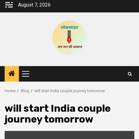
Skip
August 7, 2026
to
content
Primary
Menu
Home
Blog
will start India couple journey tomorrow
will start India couple
journey tomorrow