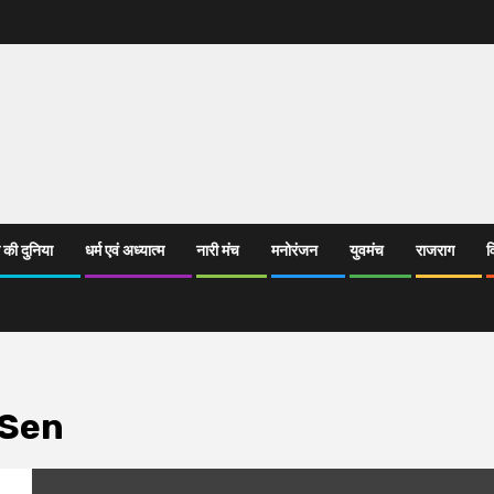
 की दुनिया
धर्म एवं अध्यात्म
नारी मंच
मनोरंजन
युवमंच
राजराग
व
 Sen