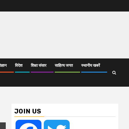
िज्ञान
विदेश
शिक्षा संसार
साहित्य जगत
स्थानीय खबरें
JOIN US