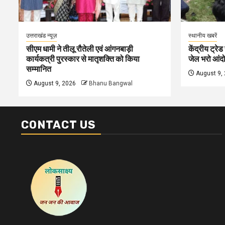
उत्तराखंड न्यूज़
स्थानीय खबरें
सीएम धामी ने तीलू रौतेली एवं आंगनबाड़ी
केंद्रीय ट्रेड
कार्यकत्री पुरस्कार से मातृशक्ति को किया
जेल भरो आंदोल
सम्मानित
August 9,
August 9, 2026
Bhanu Bangwal
CONTACT US