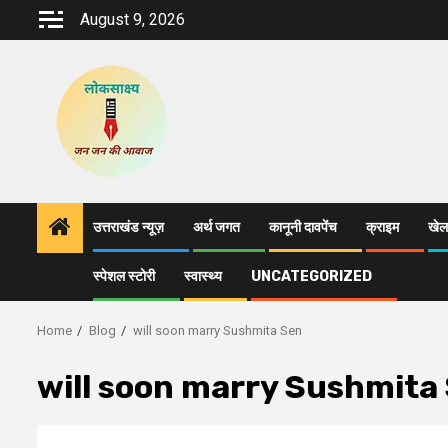
Skip
August 9, 2026
to
content
उत्तराखंड न्यूज़
अर्थ जगत
कानूनी दावपेंच
क्राइम
खेल
स्पेशल स्टोरी
स्वास्थ्य
UNCATEGORIZED
Home
Blog
will soon marry Sushmita Sen
will soon marry Sushmita