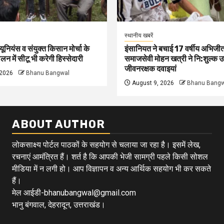
स्थानीय खबरें
 यूनियंस व संयुक्त किसान मोर्चा के
इंसानियत ने बचाई 17 वर्षीय अभिजीत
न में सीटू भी करेगी हिस्सेदारी
समाजसेवी मोहन खत्री ने नि:शुल्क उ
जीवनरक्षक दवाइयां
 2026
Bhanu Bangwal
August 9, 2026
Bhanu Bangw
ABOUT AUTHOR
लोकसाक्ष्य पोर्टल पाठकों के सहयोग से चलाया जा रहा है। इसमें लेख,
रचनाएं आमंत्रित हैं। शर्त है कि आपकी भेजी सामग्री पहले किसी सोशल
मीडिया में न लगी हो। आप विज्ञापन व अन्य आर्थिक सहयोग भी कर सकते
हैं।
मेल आईडी-bhanubangwal@gmail.com
भानु बंगवाल, देहरादून, उत्तराखंड।