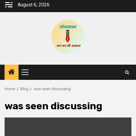
Skip
August 6, 2026
to
content
Primary
Menu
Home
Blog
was seen discussing
was seen discussing