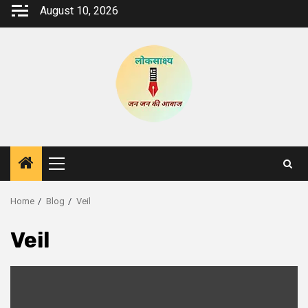
Skip
August 10, 2026
to
content
Primary
Menu
Home
Blog
Veil
Veil