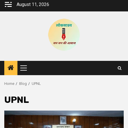
Skip
August 11, 2026
to
content
Primary
Menu
Home
Blog
UPNL
UPNL