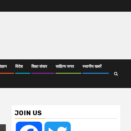
िज्ञान
विदेश
शिक्षा संसार
साहित्य जगत
स्थानीय खबरें
JOIN US