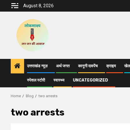
Skip
August 8, 2026
to
content
उत्तराखंड न्यूज़
अर्थ जगत
कानूनी दावपेंच
क्राइम
खेल
स्पेशल स्टोरी
स्वास्थ्य
UNCATEGORIZED
Home
Blog
two arrests
two arrests