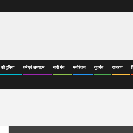
 की दुनिया
धर्म एवं अध्यात्म
नारी मंच
मनोरंजन
युवमंच
राजराग
व