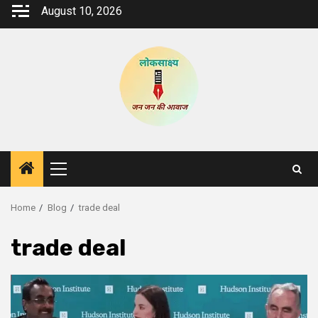
Skip
August 10, 2026
to
content
Primary
Menu
Home
Blog
trade deal
trade deal