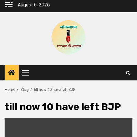
Skip
August 6, 2026
to
content
Primary
Menu
Home
Blog
till now 10 have left BJP
till now 10 have left BJP