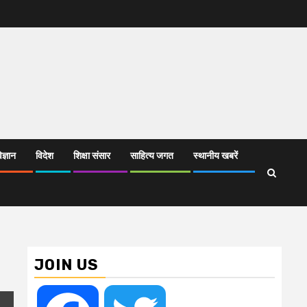
िज्ञान
विदेश
शिक्षा संसार
साहित्य जगत
स्थानीय खबरें
JOIN US