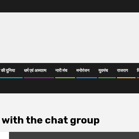
 की दुनिया
धर्म एवं अध्यात्म
नारी मंच
मनोरंजन
युवमंच
राजराग
व
 with the chat group