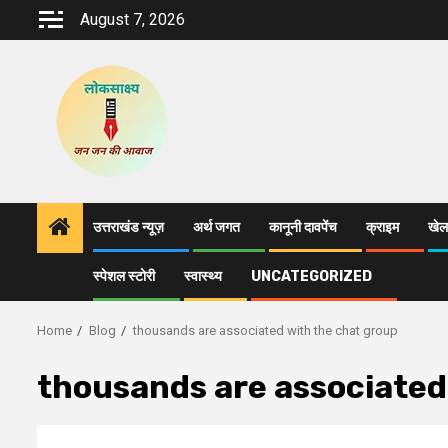
Skip
August 7, 2026
to
content
उत्तराखंड न्यूज़
अर्थ जगत
कानूनी दावपेंच
क्राइम
खेल
स्पेशल स्टोरी
स्वास्थ्य
UNCATEGORIZED
Home
Blog
thousands are associated with the chat group
thousands are associated