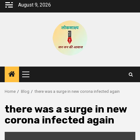
Skip
August 9, 2026
to
content
Primary
Menu
Home
Blog
there was a surge in new corona infected again
there was a surge in new
corona infected again