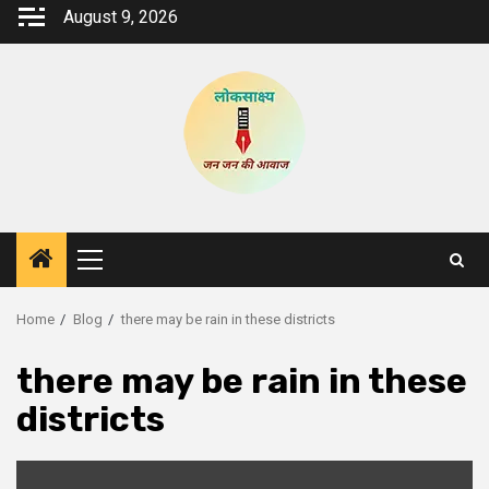
Skip
August 9, 2026
to
content
Primary
Menu
Home
Blog
there may be rain in these districts
there may be rain in these
districts