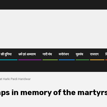
 की दुनिया
धर्म एवं अध्यात्म
नारी मंच
मनोरंजन
युवमंच
राजराग
व
t Harki Paidi Haridwar
mps in memory of the martyr