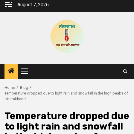
Skip
August 7, 2026
to
content
Primary
Menu
Home
Blog
Temperature dropped due to light rain and snowfall in the high peaks of
Uttarakhand
Temperature dropped due
to light rain and snowfall