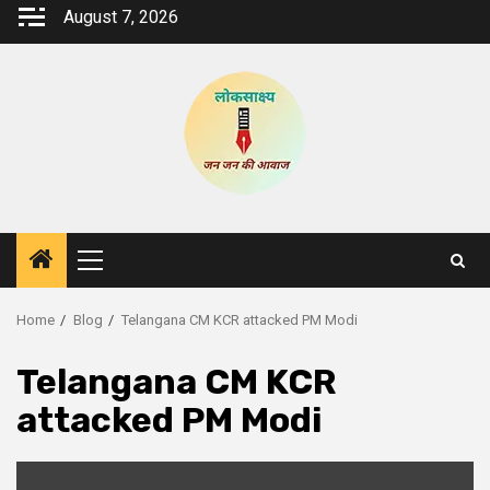
Skip
August 7, 2026
to
content
Primary
Menu
Home
Blog
Telangana CM KCR attacked PM Modi
Telangana CM KCR
attacked PM Modi