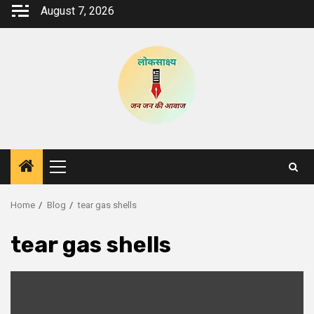
Skip
August 7, 2026
to
content
Primary
Menu
Home
Blog
tear gas shells
tear gas shells