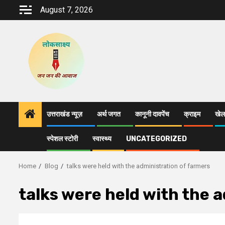
Skip
August 7, 2026
to
content
उत्तराखंड न्यूज़
अर्थ जगत
कानूनी दावपेंच
क्राइम
खेल
स्पेशल स्टोरी
स्वास्थ्य
UNCATEGORIZED
Home
Blog
talks were held with the administration of farmers
talks were held with the 