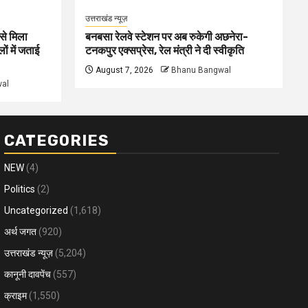
उत्तराखंड न्यूज़
से मिला
बनबसा रेलवे स्टेशन पर अब रुकेगी अछनेरा-
ों में जताई
टनकपुर एक्सप्रेस, रेल मंत्री ने दी स्वीकृति
August 7, 2026
Bhanu Bangwal
al
CATEGORIES
NEW
(4)
Politics
(2)
Uncategorized
(1,618)
अर्थ जगत
(920)
उत्तराखंड न्यूज़
(5,204)
कानूनी दावपेंच
(557)
क्राइम
(1,550)