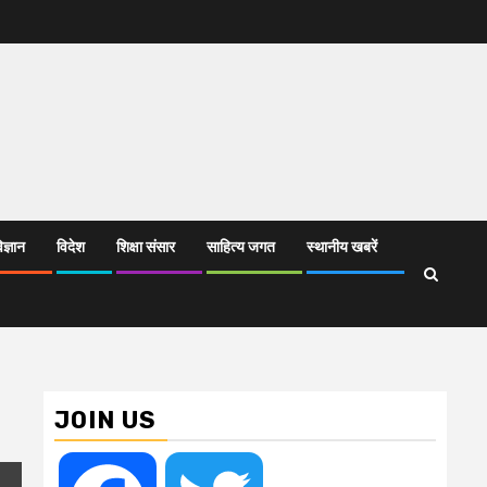
िज्ञान
विदेश
शिक्षा संसार
साहित्य जगत
स्थानीय खबरें
JOIN US