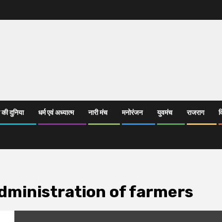
 की दुनिया
धर्म एवं अध्यात्म
नारी मंच
मनोरंजन
युवमंच
राजराग
व
administration of farmers