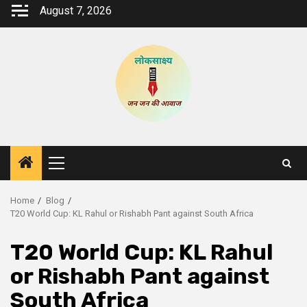
Skip
August 7, 2026
to
content
Primary
Menu
Home
Blog
T20 World Cup: KL Rahul or Rishabh Pant against South Africa
T20 World Cup: KL Rahul
or Rishabh Pant against
South Africa