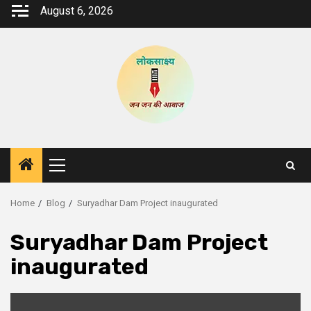
Skip
August 6, 2026
to
content
Primary
Menu
Home
Blog
Suryadhar Dam Project inaugurated
Suryadhar Dam Project
inaugurated