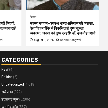
विज्ञान
 की जिंदगी,
स्वस्थ बचपन—स्वस्थ भारत अभियान की जरूरत,
पलब्ध कराईं
वैज्ञानिक तरीके से विकसित हो दुग्ध सुरक्षा
व्यवस्था, जनता बने दुग्ध प्रहरीः डॉ. बृज मोहन शर्मा
al
August 9, 2026
Bhanu Bangwal
CATEGORIES
NEW
(4)
Politics
(2)
Uncategorized
(1,618)
अर्थ जगत
(922)
उत्तराखंड न्यूज़
(5,206)
कानूनी दावपेंच
(557)