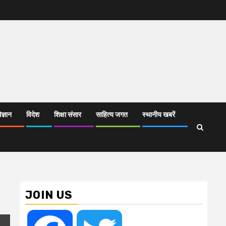
िज्ञान
विदेश
शिक्षा संसार
साहित्य जगत
स्थानीय खबरें
JOIN US