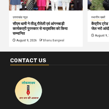
उत्तराखंड न्यूज़
स्थानीय खबरें
सीएम धामी ने तीलू रौतेली एवं आंगनबाड़ी
केंद्रीय ट्रेड
कार्यकत्री पुरस्कार से मातृशक्ति को किया
जेल भरो आंदोल
सम्मानित
August 9,
August 9, 2026
Bhanu Bangwal
CONTACT US