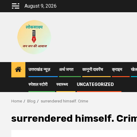
Skip
August 9, 2026
to
content
उत्तराखंड न्यूज़
अर्थ जगत
कानूनी दावपेंच
क्राइम
खेल
स्पेशल स्टोरी
स्वास्थ्य
UNCATEGORIZED
Home
Blog
surrendered himself. Crime
surrendered himself. Cri