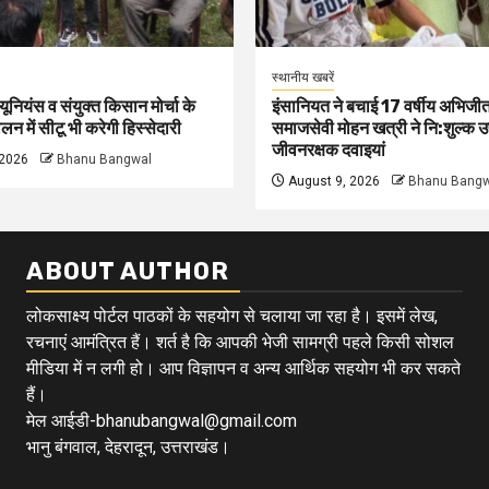
स्थानीय खबरें
 यूनियंस व संयुक्त किसान मोर्चा के
इंसानियत ने बचाई 17 वर्षीय अभिजीत
न में सीटू भी करेगी हिस्सेदारी
समाजसेवी मोहन खत्री ने नि:शुल्क उ
जीवनरक्षक दवाइयां
 2026
Bhanu Bangwal
August 9, 2026
Bhanu Bangw
ABOUT AUTHOR
लोकसाक्ष्य पोर्टल पाठकों के सहयोग से चलाया जा रहा है। इसमें लेख,
रचनाएं आमंत्रित हैं। शर्त है कि आपकी भेजी सामग्री पहले किसी सोशल
मीडिया में न लगी हो। आप विज्ञापन व अन्य आर्थिक सहयोग भी कर सकते
हैं।
मेल आईडी-bhanubangwal@gmail.com
भानु बंगवाल, देहरादून, उत्तराखंड।