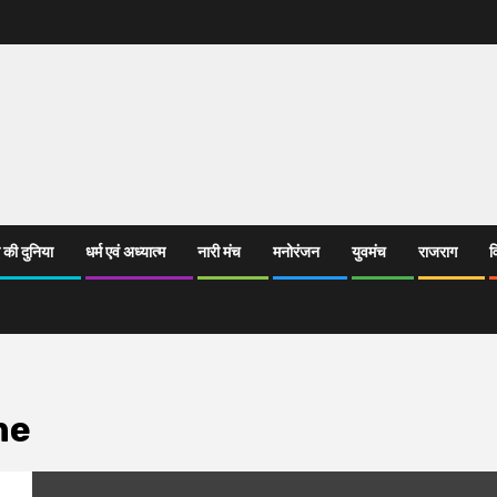
 की दुनिया
धर्म एवं अध्यात्म
नारी मंच
मनोरंजन
युवमंच
राजराग
व
me