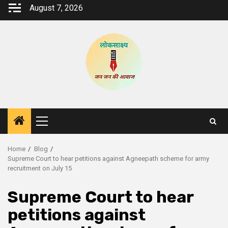
Skip
August 7, 2026
to
content
Primary
Menu
Home
Blog
Supreme Court to hear petitions against Agneepath scheme for army
recruitment on July 15
Supreme Court to hear
petitions against