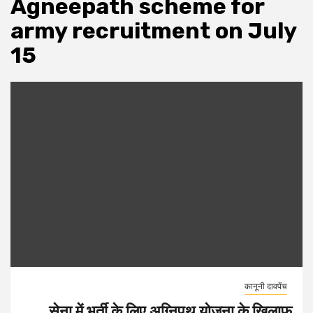
Agneepath scheme for
army recruitment on July
15
कानूनी दावपेंच
सेना में भर्ती के लिए अग्निपथ योजना के खिलाफ