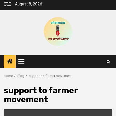
Skip
August 8, 2026
to
content
Primary
Menu
Home
Blog
support to farmer movement
support to farmer
movement