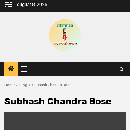
Skip
August 8, 2026
to
content
Primary
Menu
Home
Blog
Subhash Chandra Bose
Subhash Chandra Bose