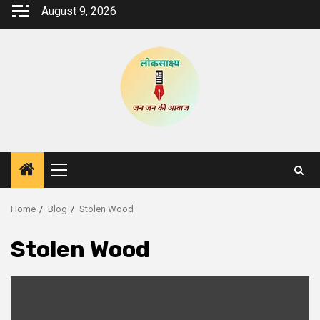
Skip
August 9, 2026
to
content
Primary
Menu
Home
Blog
Stolen Wood
Stolen Wood