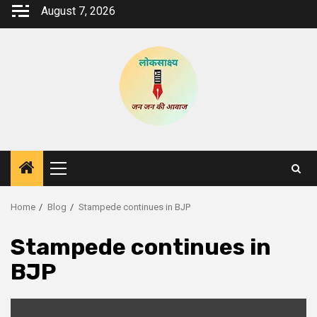
Skip
August 7, 2026
to
content
Primary
Menu
Home
Blog
Stampede continues in BJP
Stampede continues in
BJP