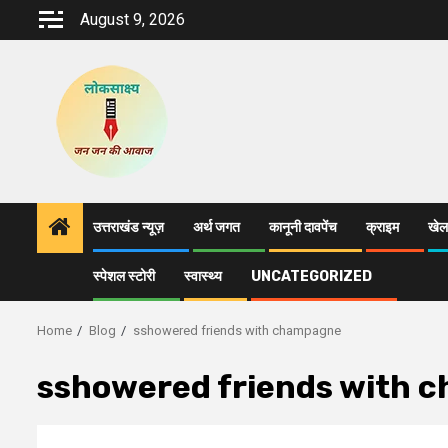
Skip
August 9, 2026
to
content
उत्तराखंड न्यूज़
अर्थ जगत
कानूनी दावपेंच
क्राइम
खेल
स्पेशल स्टोरी
स्वास्थ्य
UNCATEGORIZED
Home
Blog
sshowered friends with champagne
sshowered friends with 