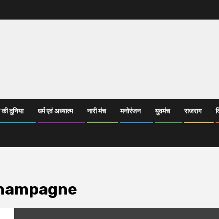
 की दुनिया
धर्म एवं अध्यात्म
नारी मंच
मनोरंजन
युवमंच
राजराग
व
champagne