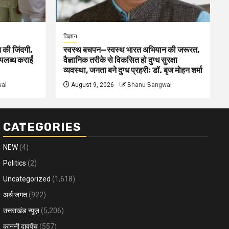
विज्ञान
 की जिंदगी,
स्वस्थ बचपन—स्वस्थ भारत अभियान की जरूरत,
पलब्ध कराईं
वैज्ञानिक तरीके से विकसित हो दुग्ध सुरक्षा
व्यवस्था, जनता बने दुग्ध प्रहरीः डॉ. बृज मोहन शर्मा
al
August 9, 2026
Bhanu Bangwal
CATEGORIES
NEW
(4)
Politics
(2)
Uncategorized
(1,618)
अर्थ जगत
(922)
उत्तराखंड न्यूज़
(5,206)
कानूनी दावपेंच
(557)