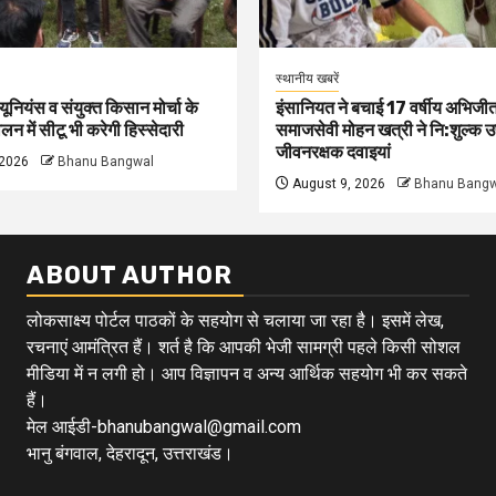
स्थानीय खबरें
 यूनियंस व संयुक्त किसान मोर्चा के
इंसानियत ने बचाई 17 वर्षीय अभिजीत
न में सीटू भी करेगी हिस्सेदारी
समाजसेवी मोहन खत्री ने नि:शुल्क उ
जीवनरक्षक दवाइयां
 2026
Bhanu Bangwal
August 9, 2026
Bhanu Bangw
ABOUT AUTHOR
लोकसाक्ष्य पोर्टल पाठकों के सहयोग से चलाया जा रहा है। इसमें लेख,
रचनाएं आमंत्रित हैं। शर्त है कि आपकी भेजी सामग्री पहले किसी सोशल
मीडिया में न लगी हो। आप विज्ञापन व अन्य आर्थिक सहयोग भी कर सकते
हैं।
मेल आईडी-bhanubangwal@gmail.com
भानु बंगवाल, देहरादून, उत्तराखंड।