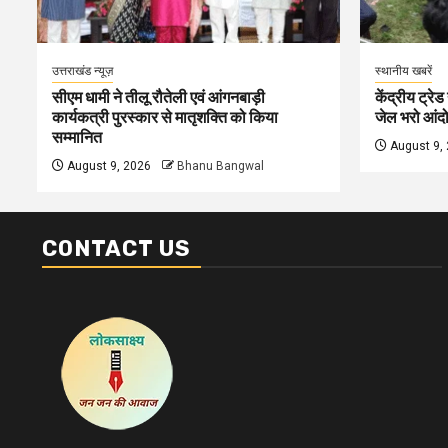
उत्तराखंड न्यूज़
स्थानीय खबरें
सीएम धामी ने तीलू रौतेली एवं आंगनबाड़ी
केंद्रीय ट्रेड
कार्यकत्री पुरस्कार से मातृशक्ति को किया
जेल भरो आंदोल
सम्मानित
August 9,
August 9, 2026
Bhanu Bangwal
CONTACT US