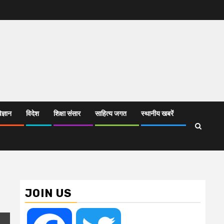
िज्ञान
विदेश
शिक्षा संसार
साहित्य जगत
स्थानीय खबरें
JOIN US