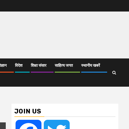
िज्ञान
विदेश
शिक्षा संसार
साहित्य जगत
स्थानीय खबरें
JOIN US