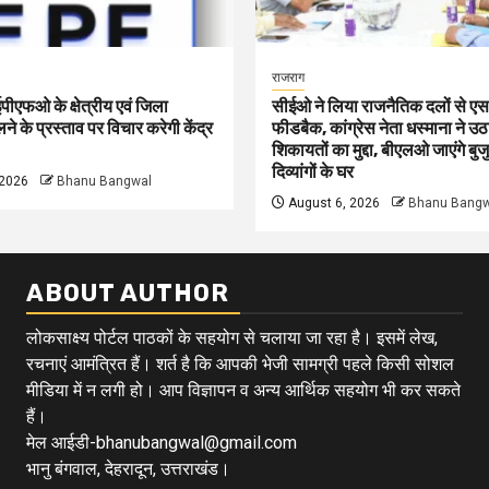
राजराग
 ईपीएफओ के क्षेत्रीय एवं जिला
सीईओ ने लिया राजनैतिक दलों से
े के प्रस्ताव पर विचार करेगी केंद्र
फीडबैक, कांग्रेस नेता धस्माना ने उठ
शिकायतों का मुद्दा, बीएलओ जाएंगे बुजु
दिव्यांगों के घर
 2026
Bhanu Bangwal
August 6, 2026
Bhanu Bangw
ABOUT AUTHOR
लोकसाक्ष्य पोर्टल पाठकों के सहयोग से चलाया जा रहा है। इसमें लेख,
रचनाएं आमंत्रित हैं। शर्त है कि आपकी भेजी सामग्री पहले किसी सोशल
मीडिया में न लगी हो। आप विज्ञापन व अन्य आर्थिक सहयोग भी कर सकते
हैं।
मेल आईडी-bhanubangwal@gmail.com
भानु बंगवाल, देहरादून, उत्तराखंड।