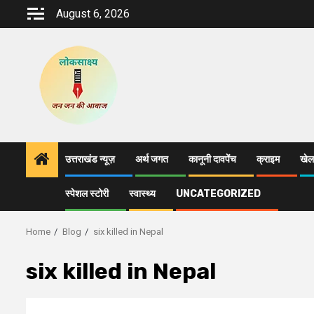
Skip
August 6, 2026
to
content
उत्तराखंड न्यूज़
अर्थ जगत
कानूनी दावपेंच
क्राइम
खेल
स्पेशल स्टोरी
स्वास्थ्य
UNCATEGORIZED
Home
Blog
six killed in Nepal
six killed in Nepal