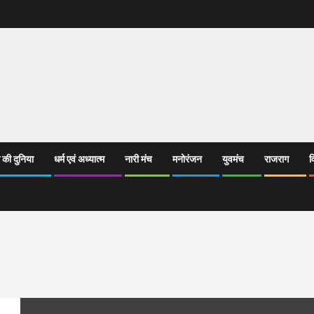
 की दुनिया
धर्म एवं अध्यात्म
नारी मंच
मनोरंजन
युवमंच
राजराग
व