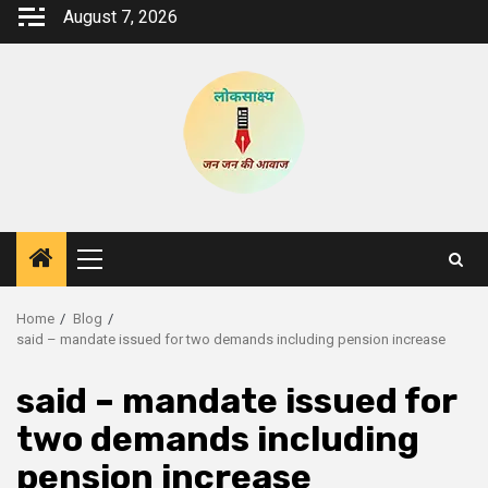
Skip
August 7, 2026
to
content
Primary
Menu
Home
Blog
said – mandate issued for two demands including pension increase
said – mandate issued for
two demands including
pension increase