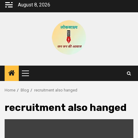
Skip
August 8, 2026
to
content
Primary
Menu
Home
Blog
recruitment also hanged
recruitment also hanged