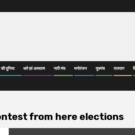
 की दुनिया
धर्म एवं अध्यात्म
नारी मंच
मनोरंजन
युवमंच
राजराग
व
ntest from here elections