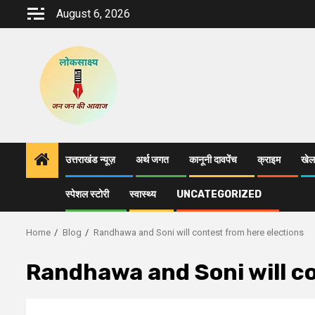
Skip
August 6, 2026
to
content
उत्तराखंड न्यूज़
अर्थ जगत
कानूनी दावपेंच
क्राइम
खेल
स्पेशल स्टोरी
स्वास्थ्य
UNCATEGORIZED
Home
Blog
Randhawa and Soni will contest from here elections
Randhawa and Soni will co