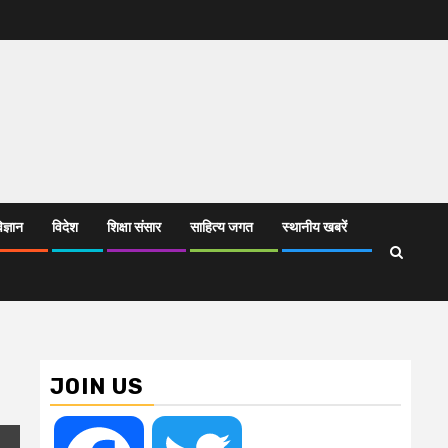
िज्ञान
विदेश
शिक्षा संसार
साहित्य जगत
स्थानीय खबरें
JOIN US