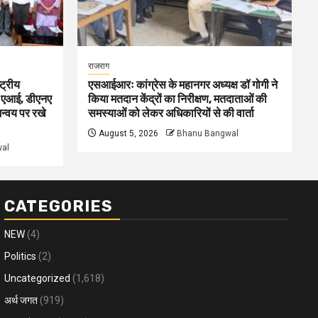
राजराग
ट्रीय
एसआईआरः कांग्रेस के महानगर अध्यक्ष डॉ गोगी ने
ोग, एआई, डीएनए
किया मतदान केंद्रों का निरीक्षण, मतदाताओं की
मन्वय पर रखे
समस्याओं को लेकर अधिकारियों से की वार्ता
August 5, 2026
Bhanu Bangwal
al
CATEGORIES
NEW
(4)
Politics
(2)
Uncategorized
(1,618)
अर्थ जगत
(919)