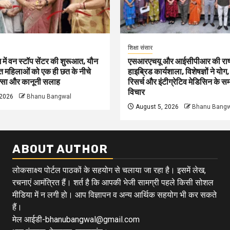
शिक्षा संसार
में वन स्टॉप सेंटर की शुरूआत, यौन
एसआरएचयू और आईसीपीआर की राष्
़ित महिलाओं को एक ही छत के नीचे
हाइब्रिड कार्यशाला, विशेषज्ञों ने य
त्सा और कानूनी सलाह
रिसर्च और इंटीग्रेटिव मेडिसिन के स
विचार
 2026
Bhanu Bangwal
August 5, 2026
Bhanu Bangw
ABOUT AUTHOR
लोकसाक्ष्य पोर्टल पाठकों के सहयोग से चलाया जा रहा है। इसमें लेख,
रचनाएं आमंत्रित हैं। शर्त है कि आपकी भेजी सामग्री पहले किसी सोशल
मीडिया में न लगी हो। आप विज्ञापन व अन्य आर्थिक सहयोग भी कर सकते
हैं।
मेल आईडी-bhanubangwal@gmail.com