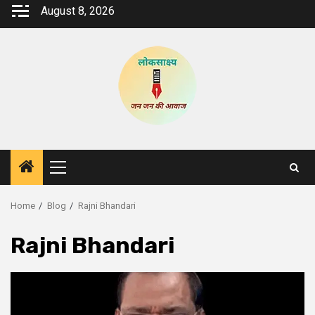
Skip
August 8, 2026
to
content
Primary
Menu
Home
Blog
Rajni Bhandari
Rajni Bhandari