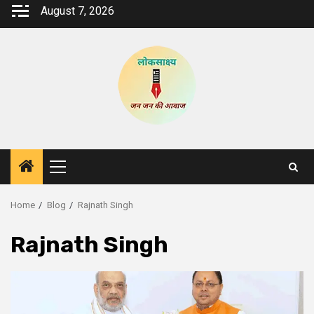
Skip
August 7, 2026
to
content
Primary
Menu
Home
Blog
Rajnath Singh
Rajnath Singh