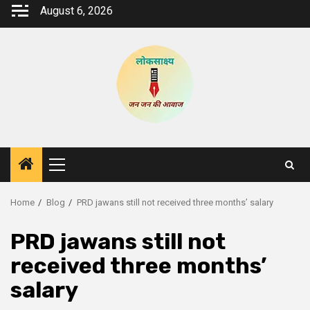
Skip
August 6, 2026
to
content
Primary
Menu
Home
Blog
PRD jawans still not received three months’ salary
PRD jawans still not
received three months’
salary