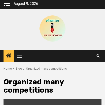
Skip
August 9, 2026
to
content
Primary
Menu
Home
Blog
Organized many competitions
Organized many
competitions