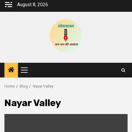
Skip
August 8, 2026
to
content
Primary
Menu
Home
Blog
Nayar Valley
Nayar Valley