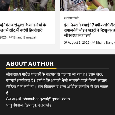
स्थानीय खबरें
 यूनियंस व संयुक्त किसान मोर्चा के
इंसानियत ने बचाई 17 वर्षीय अभिजीत
न में सीटू भी करेगी हिस्सेदारी
समाजसेवी मोहन खत्री ने नि:शुल्क उ
जीवनरक्षक दवाइयां
 2026
Bhanu Bangwal
August 9, 2026
Bhanu Bangw
ABOUT AUTHOR
लोकसाक्ष्य पोर्टल पाठकों के सहयोग से चलाया जा रहा है। इसमें लेख,
रचनाएं आमंत्रित हैं। शर्त है कि आपकी भेजी सामग्री पहले किसी सोशल
मीडिया में न लगी हो। आप विज्ञापन व अन्य आर्थिक सहयोग भी कर सकते
हैं।
मेल आईडी-bhanubangwal@gmail.com
भानु बंगवाल, देहरादून, उत्तराखंड।