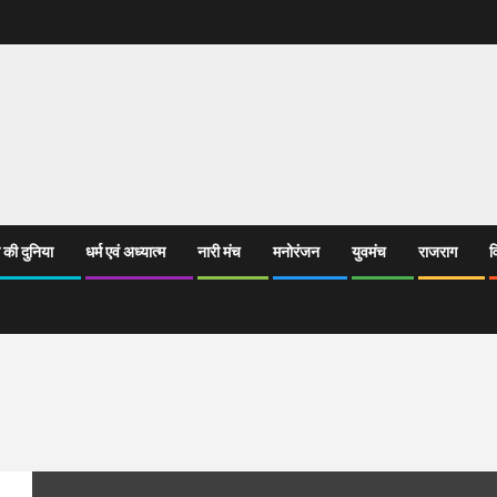
 की दुनिया
धर्म एवं अध्यात्म
नारी मंच
मनोरंजन
युवमंच
राजराग
व