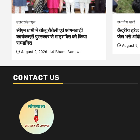
उत्तराखंड न्यूज़
स्थानीय खबरें
सीएम धामी ने तीलू रौतेली एवं आंगनबाड़ी
केंद्रीय ट्रेड
कार्यकत्री पुरस्कार से मातृशक्ति को किया
जेल भरो आंदोल
सम्मानित
August 9,
August 9, 2026
Bhanu Bangwal
CONTACT US