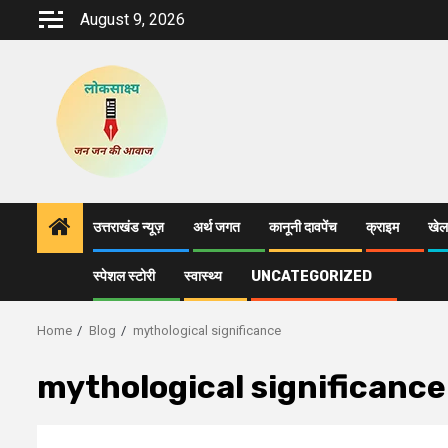
Skip
August 9, 2026
to
content
उत्तराखंड न्यूज़
अर्थ जगत
कानूनी दावपेंच
क्राइम
खेल
स्पेशल स्टोरी
स्वास्थ्य
UNCATEGORIZED
Home
Blog
mythological significance
mythological significance