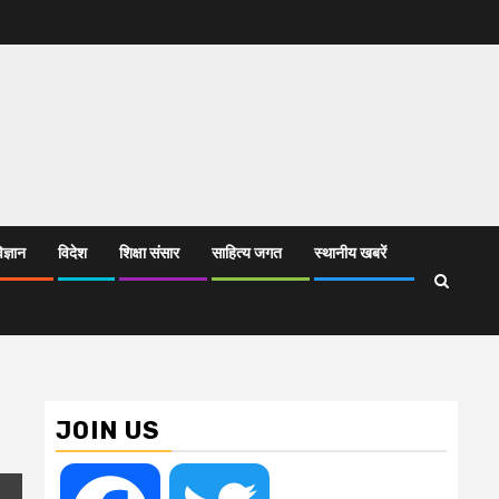
िज्ञान
विदेश
शिक्षा संसार
साहित्य जगत
स्थानीय खबरें
JOIN US