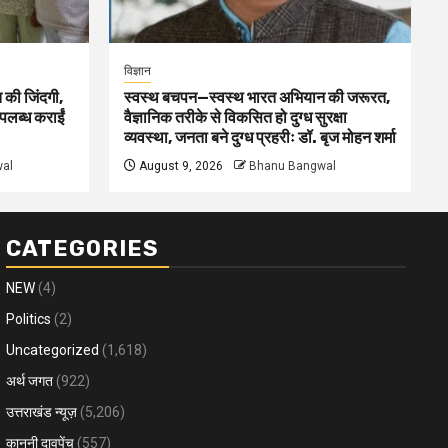
विज्ञान
 की जिंदगी,
स्वस्थ बचपन—स्वस्थ भारत अभियान की जरूरत,
पलब्ध कराईं
वैज्ञानिक तरीके से विकसित हो दुग्ध सुरक्षा
व्यवस्था, जनता बने दुग्ध प्रहरीः डॉ. बृज मोहन शर्मा
al
August 9, 2026
Bhanu Bangwal
CATEGORIES
NEW
(4)
Politics
(2)
Uncategorized
(1,618)
अर्थ जगत
(922)
उत्तराखंड न्यूज़
(5,206)
कानूनी दावपेंच
(557)