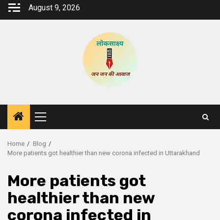
Skip
August 9, 2026
to
content
Primary
Menu
Home
Blog
More patients got healthier than new corona infected in Uttarakhand
More patients got
healthier than new
corona infected in