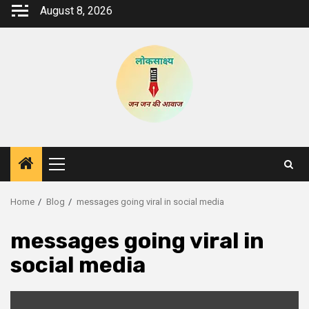
Skip
August 8, 2026
to
content
Primary
Menu
Home
Blog
messages going viral in social media
messages going viral in
social media