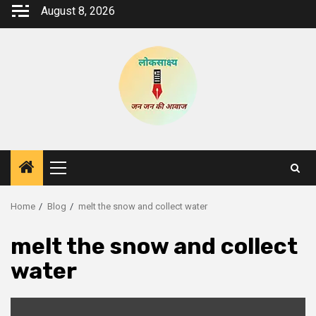
Skip
August 8, 2026
to
content
Primary
Menu
Home
Blog
melt the snow and collect water
melt the snow and collect
water