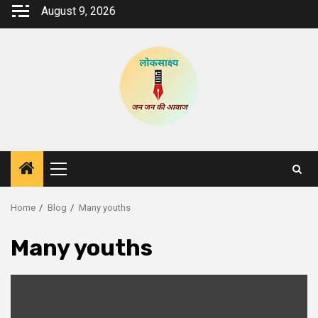
Skip
August 9, 2026
to
content
Primary
Menu
Home
Blog
Many youths
Many youths