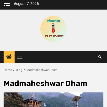
Skip
August 7, 2026
to
content
Primary
Menu
Home
Blog
Madmaheshwar Dham
Madmaheshwar Dham