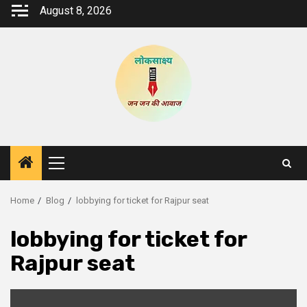
Skip
August 8, 2026
to
content
Primary
Menu
Home
Blog
lobbying for ticket for Rajpur seat
lobbying for ticket for
Rajpur seat