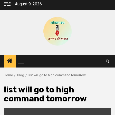
Skip
August 9, 2026
to
content
Primary
Menu
Home
Blog
list will go to high command tomorrow
list will go to high
command tomorrow