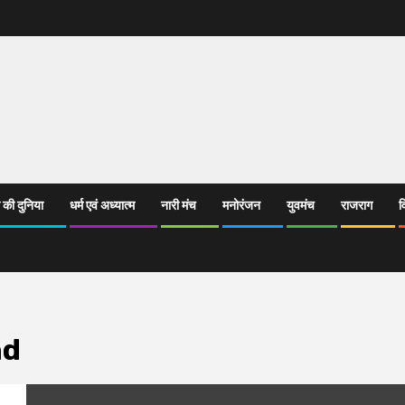
 की दुनिया
धर्म एवं अध्यात्म
नारी मंच
मनोरंजन
युवमंच
राजराग
व
nd