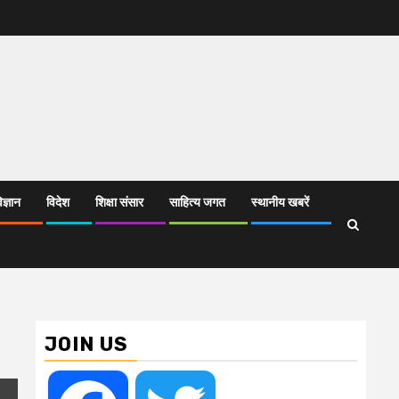
िज्ञान
विदेश
शिक्षा संसार
साहित्य जगत
स्थानीय खबरें
JOIN US