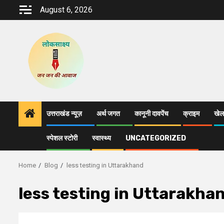
Skip
August 6, 2026
to
content
उत्तराखंड न्यूज़
अर्थ जगत
कानूनी दावपेंच
क्राइम
खेल
स्पेशल स्टोरी
स्वास्थ्य
UNCATEGORIZED
Home
Blog
less testing in Uttarakhand
less testing in Uttarakha