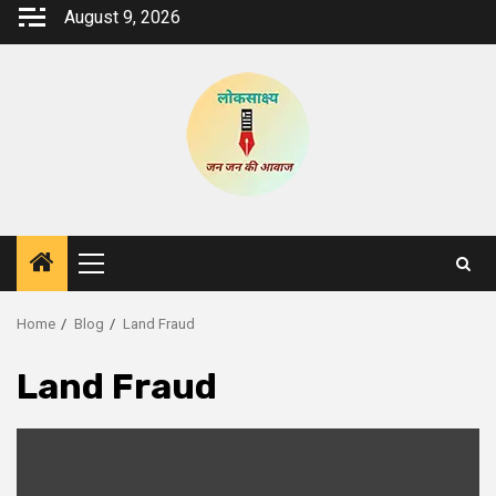
Skip
August 9, 2026
to
content
Primary
Menu
Home
Blog
Land Fraud
Land Fraud