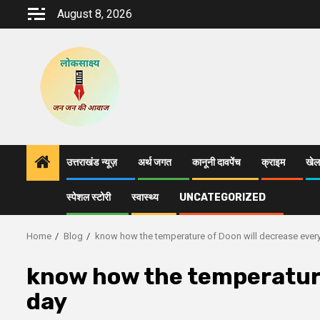
Skip
August 8, 2026
to
content
उत्तराखंड न्यूज़
अर्थ जगत
कानूनी दावपेंच
क्राइम
खेल
स्पेशल स्टोरी
स्वास्थ्य
UNCATEGORIZED
Home
Blog
know how the temperature of Doon will decrease ever
know how the temperature
day