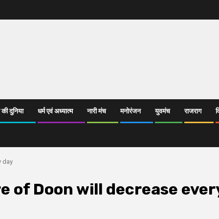
 की दुनिया
धर्म एवं अध्यात्म
नारी मंच
मनोरंजन
युवमंच
राजराग
व
y day
 of Doon will decrease ever