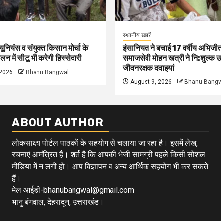
स्थानीय खबरें
 यूनियंस व संयुक्त किसान मोर्चा के
इंसानियत ने बचाई 17 वर्षीय अभिजीत
न में सीटू भी करेगी हिस्सेदारी
समाजसेवी मोहन खत्री ने नि:शुल्क उ
जीवनरक्षक दवाइयां
 2026
Bhanu Bangwal
August 9, 2026
Bhanu Bangw
ABOUT AUTHOR
लोकसाक्ष्य पोर्टल पाठकों के सहयोग से चलाया जा रहा है। इसमें लेख,
रचनाएं आमंत्रित हैं। शर्त है कि आपकी भेजी सामग्री पहले किसी सोशल
मीडिया में न लगी हो। आप विज्ञापन व अन्य आर्थिक सहयोग भी कर सकते
हैं।
मेल आईडी-bhanubangwal@gmail.com
भानु बंगवाल, देहरादून, उत्तराखंड।