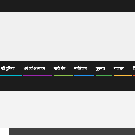
 की दुनिया
धर्म एवं अध्यात्म
नारी मंच
मनोरंजन
युवमंच
राजराग
व