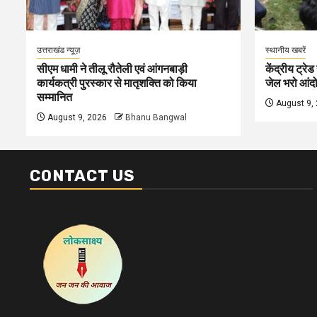
उत्तराखंड न्यूज़
स्थानीय खबरें
सीएम धामी ने तीलू रौतेली एवं आंगनबाड़ी
केंद्रीय ट्रेड
कार्यकत्री पुरस्कार से मातृशक्ति को किया
जेल भरो आंदोल
सम्मानित
August 9,
August 9, 2026
Bhanu Bangwal
CONTACT US