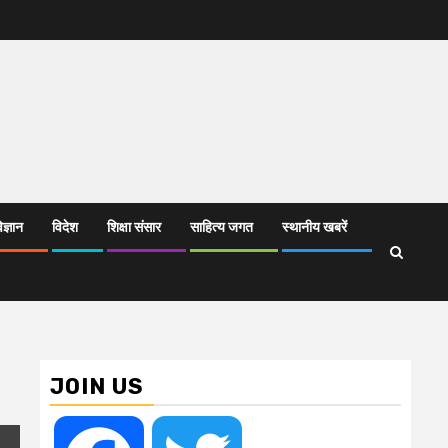
िज्ञान
विदेश
शिक्षा संसार
साहित्य जगत
स्थानीय खबरें
JOIN US