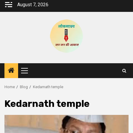
Skip
August 7, 2026
to
content
Primary
Menu
Home
Blog
Kedarnath temple
Kedarnath temple