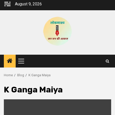
Skip
August 9, 2026
to
content
Primary
Menu
Home
Blog
K Ganga Maiya
K Ganga Maiya