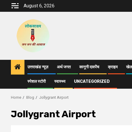
Skip
August 6, 2026
to
content
उत्तराखंड न्यूज़
अर्थ जगत
कानूनी दावपेंच
क्राइम
खेल
स्पेशल स्टोरी
स्वास्थ्य
UNCATEGORIZED
Home
Blog
Jollygrant Airport
Jollygrant Airport