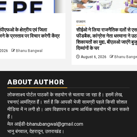
राजराग
 ईपीएफओ के क्षेत्रीय एवं जिला
सीईओ ने लिया राजनैतिक दलों से
े के प्रस्ताव पर विचार करेगी केंद्र
फीडबैक, कांग्रेस नेता धस्माना ने उठ
शिकायतों का मुद्दा, बीएलओ जाएंगे बुजु
दिव्यांगों के घर
 2026
Bhanu Bangwal
August 6, 2026
Bhanu Bangw
ABOUT AUTHOR
लोकसाक्ष्य पोर्टल पाठकों के सहयोग से चलाया जा रहा है। इसमें लेख,
रचनाएं आमंत्रित हैं। शर्त है कि आपकी भेजी सामग्री पहले किसी सोशल
मीडिया में न लगी हो। आप विज्ञापन व अन्य आर्थिक सहयोग भी कर सकते
हैं।
मेल आईडी-bhanubangwal@gmail.com
भानु बंगवाल, देहरादून, उत्तराखंड।