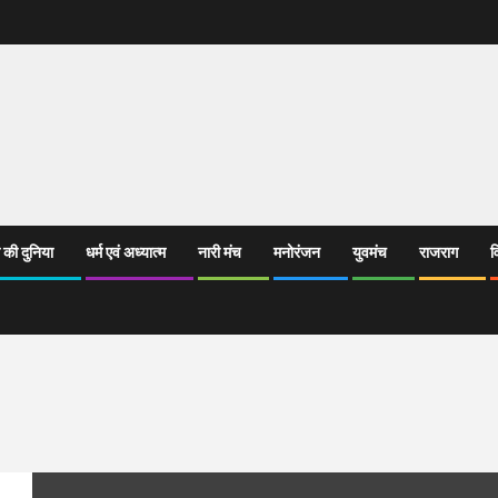
 की दुनिया
धर्म एवं अध्यात्म
नारी मंच
मनोरंजन
युवमंच
राजराग
व