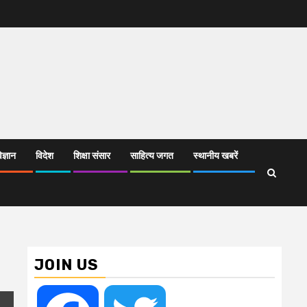
िज्ञान
विदेश
शिक्षा संसार
साहित्य जगत
स्थानीय खबरें
JOIN US