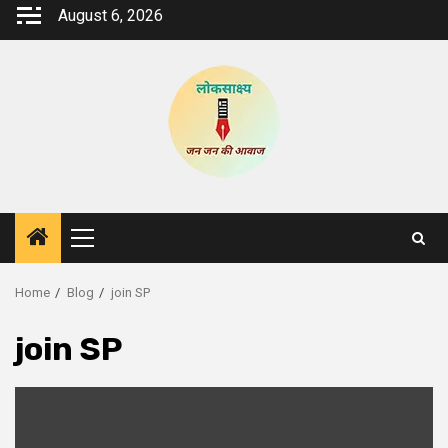
Skip
August 6, 2026
to
content
Primary
Menu
Home
Blog
join SP
join SP